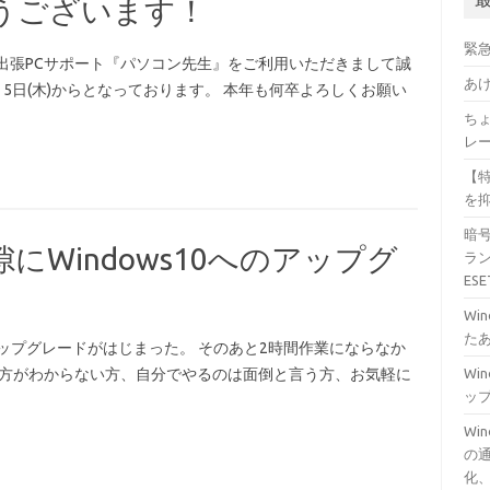
うございます！
緊
出張PCサポート『パソコン先生』をご利用いただきまして誠
あ
5日(木)からとなっております。 本年も何卒よろしくお願い
ちょ
レ
【特
を
暗
Windows10へのアップグ
ラン
ES
。
Wi
た
のアップグレードがはじまった。 そのあと2時間作業にならなか
Wi
り方がわからない方、自分でやるのは面倒と言う方、お気軽に
ッ
Wi
の通
化、