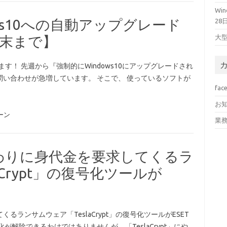
Wi
ws10への自動アップグレード
28
大
月末まで】
ます！ 先週から『強制的にWindows10にアップグレードされ
い合わせが急増しています。 そこで、 使っているソフトが
fac
お
ーン
業
わりに身代金を要求してくるラ
Crypt」の復号化ツールが
ランサムウェア「TeslaCrypt」の復号化ツールがESET
解除できるわけではありませんが、「TeslaCrypt」にや