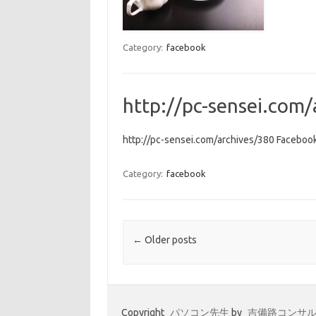
Category:
facebook
http://pc-sensei.com
http://pc-sensei.com/archives/380 Faceboo
Category:
facebook
Post navigation
←
Older posts
Copyright
パソコン先生
by
吉備路コンサ