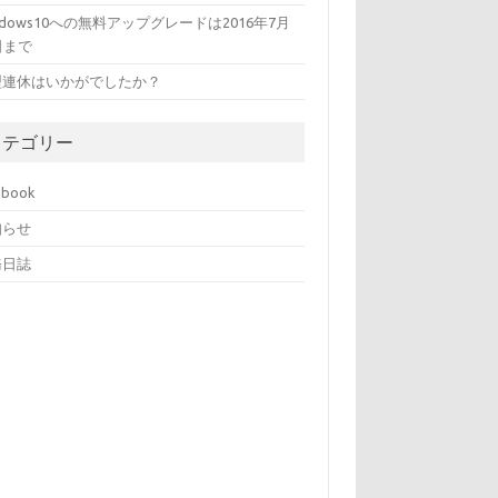
ndows10への無料アップグレードは2016年7月
日まで
型連休はいかがでしたか？
カテゴリー
ebook
知らせ
務日誌