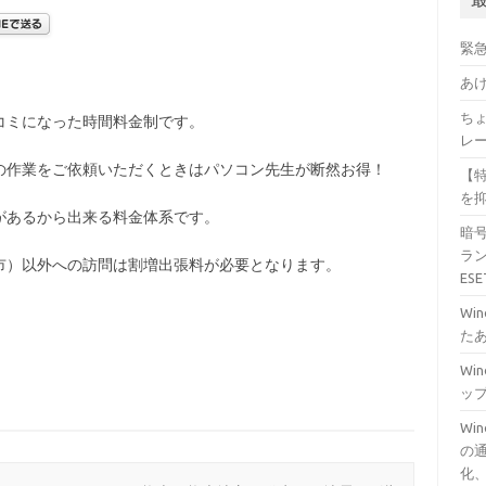
緊
あ
ちょ
コミになった時間料金制です。
レ
の作業をご依頼いただくときはパソコン先生が断然お得！
【特
を
があるから出来る料金体系です。
暗
ラン
市）以外への訪問は割増出張料が必要となります。
ES
Wi
た
Wi
ッ
Wi
の通
化、