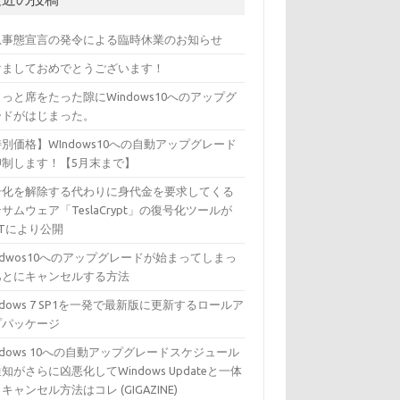
急事態宣言の発令による臨時休業のお知らせ
けましておめでとうございます！
っと席をたった隙にWindows10へのアップグ
ードがはじまった。
別価格】WIndows10への自動アップグレード
抑制します！【5月末まで】
号化を解除する代わりに身代金を要求してくる
サムウェア「TeslaCrypt」の復号化ツールが
ETにより公開
ndwos10へのアップグレードが始まってしまっ
あとにキャンセルする方法
ndows 7 SP1を一発で最新版に更新するロールア
プパッケージ
ndows 10への自動アップグレードスケジュール
知がさらに凶悪化してWindows Updateと一体
キャンセル方法はコレ (GIGAZINE)