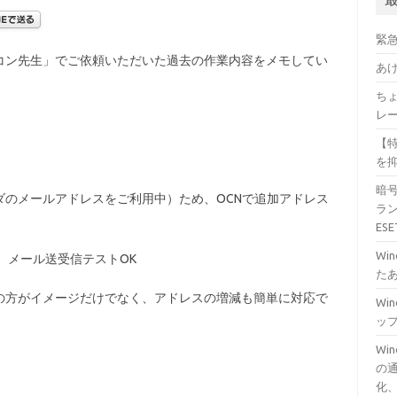
緊
コン先生」でご依頼いただいた過去の作業内容をメモしてい
あ
ちょ
レ
【特
を
暗
ダのメールアドレスをご利用中）ため、OCNで追加アドレス
ラン
ES
Wi
。メール送受信テストOK
た
の方がイメージだけでなく、アドレスの増減も簡単に対応で
Wi
ッ
Wi
の通
化、