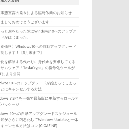
急事態宣言の発令による臨時休業のお知らせ
けましておめでとうございます！
っと席をたった隙にWindows10へのアップグ
ードがはじまった。
別価格】WIndows10への自動アップグレード
抑制します！【5月末まで】
号化を解除する代わりに身代金を要求してくる
サムウェア「TeslaCrypt」の復号化ツールが
ETにより公開
ndwos10へのアップグレードが始まってしまっ
あとにキャンセルする方法
ndows 7 SP1を一発で最新版に更新するロールア
プパッケージ
ndows 10への自動アップグレードスケジュール
知がさらに凶悪化してWindows Updateと一体
キャンセル方法はコレ (GIGAZINE)